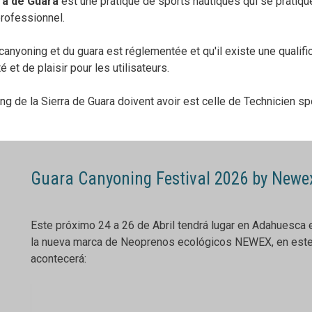
ra de Guara
est une pratique de sports nautiques qui se pratiq
professionnel.
u canyoning et du guara est réglementée et qu'il existe une qualifi
et de plaisir pour les utilisateurs.
ng de la Sierra de Guara doivent avoir est celle de Technicien sp
Guara Canyoning Festival 2026 by Newe
Este próximo 24 a 26 de Abril tendrá lugar en Adahuesca
la nueva marca de Neoprenos ecológicos NEWEX, en este
acontecerá: