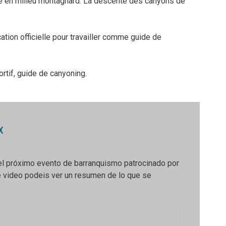
ue en milieu montagnard. La descente des canyons de
cation officielle pour travailler comme guide de
ortif, guide de canyoning.
x
 el próximo evento de barranquismo patrocinado por
 video podeis ver un resumen de lo que se